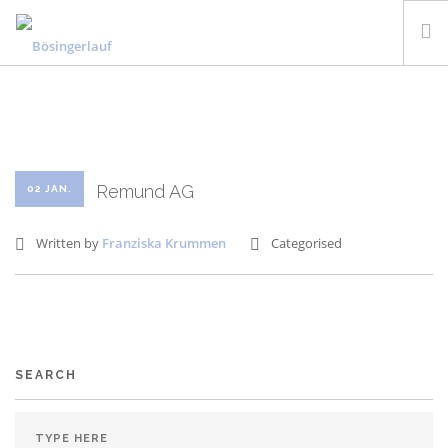
STARTSEITE
INFORMATIONEN
ANMELDUNG
Remund AG
02 JAN.
RESULTATE UND FOTOS
SPONSOREN
Written by
Franziska Krummen
Categorised
KONTAKT
DEUTSCH
SEARCH