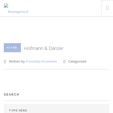
STARTSEITE
INFORMATIONEN
ANMELDUNG
Hofmann & Dänzer
01 FEB.
RESULTATE UND FOTOS
SPONSOREN
Written by
Franziska Krummen
Categorised
KONTAKT
DEUTSCH
SEARCH